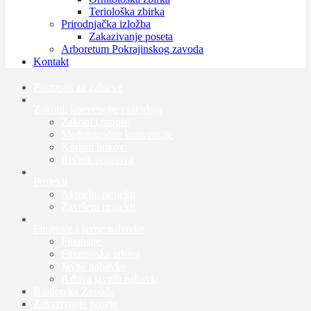
Teriološka zbirka
Prirodnjačka izložba
Zakazivanje poseta
Arboretum Pokrajinskog zavoda
Kontakt
Postupak za zahteve
Zakoni, konvencije i saradnja
Zakoni i propisi
Međunarodne konvencije
Korisni linkovi
Rečnik pojmova
Projekti
Aktuelni projekti
Završeni projekti
Finansije i javne nabavke
Finansije
Finansijska arhiva
Javne nabavke
Arhiva javnih nabavki
Biblioteka Zavoda
Zakazivanje poseta