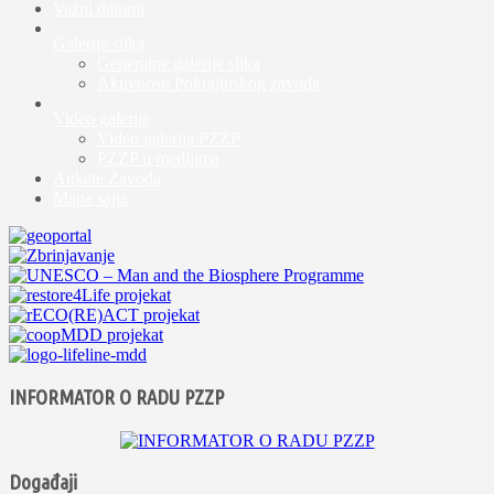
Važni datumi
Galerije slika
Generalne galerije slika
Aktivnosti Pokrajinskog zavoda
Video galerije
Video galerija PZZP
PZZP u medijima
Ankete Zavoda
Mapa sajta
INFORMATOR O RADU PZZP
Događaji