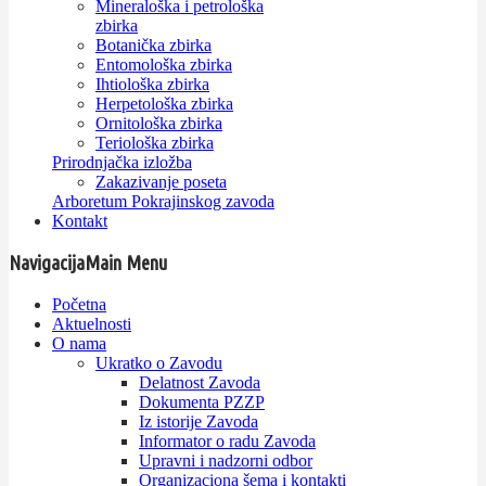
Mineraloška i petrološka
zbirka
Botanička zbirka
Entomološka zbirka
Ihtiološka zbirka
Herpetološka zbirka
Ornitološka zbirka
Teriološka zbirka
Prirodnjačka izložba
Zakazivanje poseta
Arboretum Pokrajinskog zavoda
Kontakt
Navigacija
Main Menu
Početna
Aktuelnosti
O nama
Ukratko o Zavodu
Delatnost Zavoda
Dokumenta PZZP
Iz istorije Zavoda
Informator o radu Zavoda
Upravni i nadzorni odbor
Organizaciona šema i kontakti