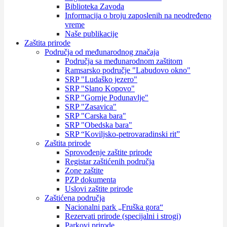
Biblioteka Zavoda
Informacija o broju zaposlenih na neodređeno
vreme
Naše publikacije
Zaštita prirode
Područja od međunarodnog značaja
Područja sa međunarodnom zaštitom
Ramsarsko područje "Labudovo okno"
SRP "Ludaško jezero"
SRP "Slano Kopovo"
SRP "Gornje Podunavlje"
SRP "Zasavica"
SRP "Carska bara"
SRP "Obedska bara"
SRP “Koviljsko-petrovaradinski rit”
Zaštita prirode
Sprovođenje zaštite prirode
Registar zaštićenih područja
Zone zaštite
PZP dokumenta
Uslovi zaštite prirode
Zaštićena područja
Nacionalni park „Fruška gora“
Rezervati prirode (specijalni i strogi)
Parkovi prirode