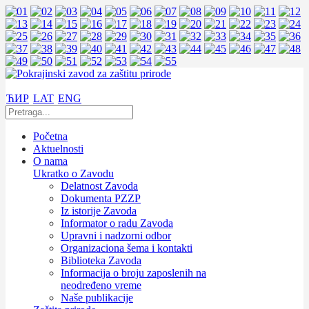
ЋИР
LAT
ENG
Početna
Aktuelnosti
O nama
Ukratko o Zavodu
Delatnost Zavoda
Dokumenta PZZP
Iz istorije Zavoda
Informator o radu Zavoda
Upravni i nadzorni odbor
Organizaciona šema i kontakti
Biblioteka Zavoda
Informacija o broju zaposlenih na
neodređeno vreme
Naše publikacije