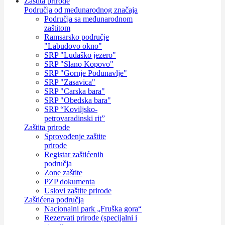
Zaštita prirode
Područja od međunarodnog značaja
Područja sa međunarodnom
zaštitom
Ramsarsko područje
"Labudovo okno"
SRP "Ludaško jezero"
SRP "Slano Kopovo"
SRP "Gornje Podunavlje"
SRP "Zasavica"
SRP "Carska bara"
SRP "Obedska bara"
SRP “Koviljsko-
petrovaradinski rit”
Zaštita prirode
Sprovođenje zaštite
prirode
Registar zaštićenih
područja
Zone zaštite
PZP dokumenta
Uslovi zaštite prirode
Zaštićena područja
Nacionalni park „Fruška gora“
Rezervati prirode (specijalni i