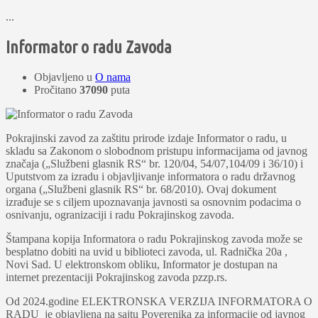
...
Informator o radu Zavoda
Objavljeno u
O nama
Pročitano
37090
puta
Pokrajinski zavod za zaštitu prirode izdaje Informator o radu, u
skladu sa Zakonom o slobodnom pristupu informacijama od javnog
značaja („Službeni glasnik RS“ br. 120/04, 54/07,104/09 i 36/10) i
Uputstvom za izradu i objavljivanje informatora o radu državnog
organa („Službeni glasnik RS“ br. 68/2010). Ovaj dokument
izrađuje se s ciljem upoznavanja javnosti sa osnovnim podacima o
osnivanju, ogranizaciji i radu Pokrajinskog zavoda.
Štampana kopija Informatora o radu Pokrajinskog zavoda može se
besplatno dobiti na uvid u biblioteci zavoda, ul. Radnička 20a ,
Novi Sad. U elektronskom obliku, Informator je dostupan na
internet prezentaciji Pokrajinskog zavoda pzzp.rs.
Od 2024.godine ELEKTRONSKA VERZIJA INFORMATORA O
RADU je objavljena na sajtu Poverenika za informacije od javnog