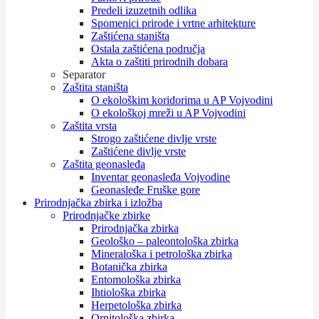
Predeli izuzetnih odlika
Spomenici prirode i vrtne arhitekture
Zaštićena staništa
Ostala zaštićena područja
Akta o zaštiti prirodnih dobara
Separator
Zaštita staništa
O ekološkim koridorima u AP Vojvodini
O ekološkoj mreži u AP Vojvodini
Zaštita vrsta
Strogo zaštićene divlje vrste
Zaštićene divlje vrste
Zaštita geonasleđa
Inventar geonasleđa Vojvodine
Geonasleđe Fruške gore
Prirodnjačka zbirka i izložba
Prirodnjačke zbirke
Prirodnjačka zbirka
Geološko – paleontološka zbirka
Mineraloška i petrološka zbirka
Botanička zbirka
Entomološka zbirka
Ihtiološka zbirka
Herpetološka zbirka
Ornitološka zbirka