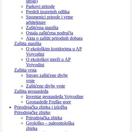
strogi)
Parkovi prirode
Predeli izuzetnih odlika
Spomenici prirode i vrtne
arhitekture
Zaštićena staništa
Ostala zaštićena područja
Akta o zaštiti prirodnih dobara
Zaštita staništa
O ekološkim koridorima u AP
Vojvodini
O ekološkoj mreži u AP
Vojvodini
Zaštita vrsta
Strogo zaštićene divlje
vrste
Zaštićene divlje vrste
Zaštita geonasleđa
Inventar geonasleđa Vojvodine
Geonasleđe Fruške gore
Prirodnjačka zbirka i izložba
Prirodnjačke zbirke
Prirodnjačka zbirka
Geološko – paleontološka
zbirka