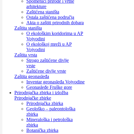
Spomenici prirode i vrtne
arhitekture
Zaštićena staništa
Ostala zaštićena područja
Akta o zaštiti prirodnih dobara
Zaštita staništa
O ekološkim koridorima u AP
Vojvodini
O ekološkoj mreži u AP
Vojvodini
Zaštita vrsta
Strogo zaštićene divlje
vrste
Zaštićene divlje vrste
Zaštita geonasleđa
Inventar geonasleđa Vojvodine
Geonasleđe Fruške gore
Prirodnjačka zbirka i izložba
Prirodnjačke zbirke
Prirodnjačka zbirka
Geološko – paleontološka
zbirka
Mineraloška i petrološka
zbirka
Botanička zbirka