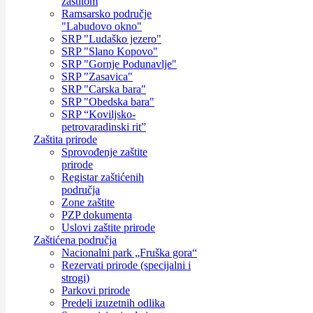
zaštitom
Ramsarsko područje
"Labudovo okno"
SRP "Ludaško jezero"
SRP "Slano Kopovo"
SRP "Gornje Podunavlje"
SRP "Zasavica"
SRP "Carska bara"
SRP "Obedska bara"
SRP “Koviljsko-
petrovaradinski rit”
Zaštita prirode
Sprovođenje zaštite
prirode
Registar zaštićenih
područja
Zone zaštite
PZP dokumenta
Uslovi zaštite prirode
Zaštićena područja
Nacionalni park „Fruška gora“
Rezervati prirode (specijalni i
strogi)
Parkovi prirode
Predeli izuzetnih odlika