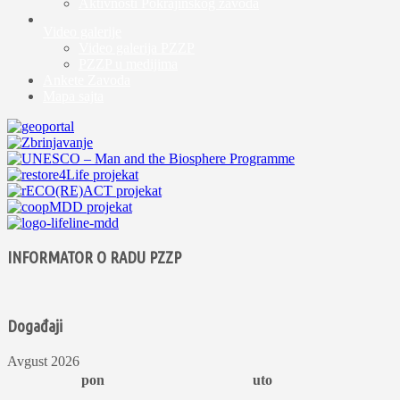
Aktivnosti Pokrajinskog zavoda
Video galerije
Video galerija PZZP
PZZP u medijima
Ankete Zavoda
Mapa sajta
INFORMATOR O RADU PZZP
Događaji
Avgust 2026
pon
uto