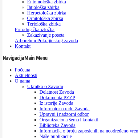
Entomološka zbirka
Ihtiološka zbirka
Herpetološka zbirka
Ornitološka zbirka
Teriološka zbirka
Prirodnjačka izložba
Zakazivanje poseta
Arboretum Pokrajinskog zavoda
Kontakt
Navigacija
Main Menu
Početna
Aktuelnosti
O nama
Ukratko o Zavodu
Delatnost Zavoda
Dokumenta PZZP
Iz istorije Zavoda
Informator o radu Zavoda
Upravni i nadzorni odbor
Organizaciona šema i kontakti
Biblioteka Zavoda
Informacija o broju zaposlenih na neodređeno vre
Naše publikacije