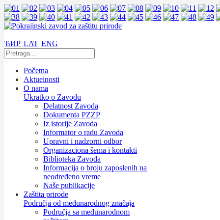
ЋИР
LAT
ENG
Početna
Aktuelnosti
O nama
Ukratko o Zavodu
Delatnost Zavoda
Dokumenta PZZP
Iz istorije Zavoda
Informator o radu Zavoda
Upravni i nadzorni odbor
Organizaciona šema i kontakti
Biblioteka Zavoda
Informacija o broju zaposlenih na
neodređeno vreme
Naše publikacije
Zaštita prirode
Područja od međunarodnog značaja
Područja sa međunarodnom