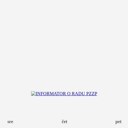
sre
čet
pet