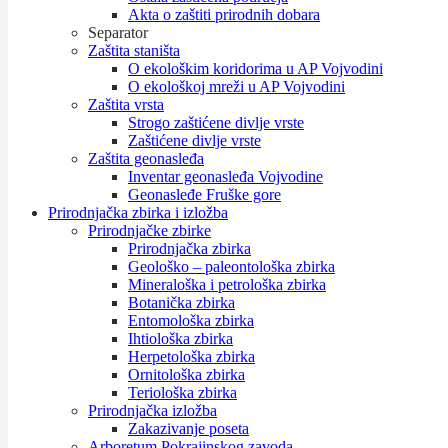
Akta o zaštiti prirodnih dobara
Separator
Zaštita staništa
O ekološkim koridorima u AP Vojvodini
O ekološkoj mreži u AP Vojvodini
Zaštita vrsta
Strogo zaštićene divlje vrste
Zaštićene divlje vrste
Zaštita geonasleđa
Inventar geonasleđa Vojvodine
Geonasleđe Fruške gore
Prirodnjačka zbirka i izložba
Prirodnjačke zbirke
Prirodnjačka zbirka
Geološko – paleontološka zbirka
Mineraloška i petrološka zbirka
Botanička zbirka
Entomološka zbirka
Ihtiološka zbirka
Herpetološka zbirka
Ornitološka zbirka
Teriološka zbirka
Prirodnjačka izložba
Zakazivanje poseta
Arboretum Pokrajinskog zavoda