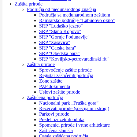
Zaštita prirode
Područja od međunarodnog značaja
Područja sa međunarodnom zaštitom
Ramsarsko područje "Labudovo okno"
SRP "Ludaško jezero"
SRP "Slano Kopovo"
SRP "Gornje Podunavlje"
SRP "Zasavica"
SRP "Carska bara"
SRP "Obedska bara"
SRP “Koviljsko-petrovaradinski rit”
Zaštita prirode
Sprovođenje zaštite prirode
Registar zaštićenih područja
Zone zaštite
PZP dokumenta
Uslovi zaštite prirode
Zaštićena područja
Nacionalni park „Fruška gora“
Rezervati prirode (specijalni i strogi)
Parkovi prirode
Predeli izuzetnih odlika
Spomenici prirode i vrtne arhitekture
Zaštićena staništa
Ostala zaštićena područja