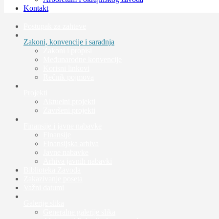
Kontakt
Postupak za zahteve
Zakoni, konvencije i saradnja
Zakoni i propisi
Međunarodne konvencije
Korisni linkovi
Rečnik pojmova
Projekti
Aktuelni projekti
Završeni projekti
Finansije i javne nabavke
Finansije
Finansijska arhiva
Javne nabavke
Arhiva javnih nabavki
Biblioteka Zavoda
Zakazivanje poseta
Važni datumi
Galerije slika
Generalne galerije slika