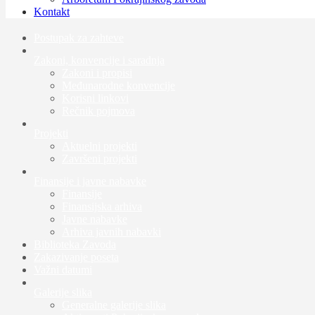
Kontakt
Postupak za zahteve
Zakoni, konvencije i saradnja
Zakoni i propisi
Međunarodne konvencije
Korisni linkovi
Rečnik pojmova
Projekti
Aktuelni projekti
Završeni projekti
Finansije i javne nabavke
Finansije
Finansijska arhiva
Javne nabavke
Arhiva javnih nabavki
Biblioteka Zavoda
Zakazivanje poseta
Važni datumi
Galerije slika
Generalne galerije slika