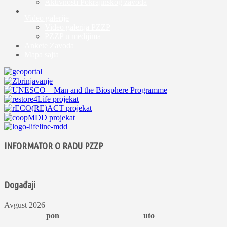
Aktivnosti Pokrajinskog zavoda
Video galerije
Video galerija PZZP
PZZP u medijima
Ankete Zavoda
Mapa sajta
INFORMATOR O RADU PZZP
Događaji
Avgust 2026
pon
uto