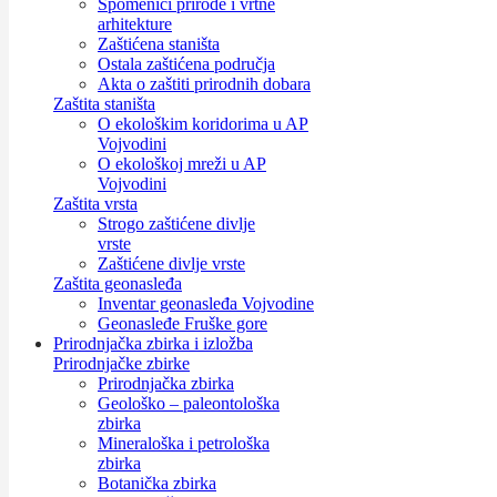
Spomenici prirode i vrtne
arhitekture
Zaštićena staništa
Ostala zaštićena područja
Akta o zaštiti prirodnih dobara
Zaštita staništa
O ekološkim koridorima u AP
Vojvodini
O ekološkoj mreži u AP
Vojvodini
Zaštita vrsta
Strogo zaštićene divlje
vrste
Zaštićene divlje vrste
Zaštita geonasleđa
Inventar geonasleđa Vojvodine
Geonasleđe Fruške gore
Prirodnjačka zbirka i izložba
Prirodnjačke zbirke
Prirodnjačka zbirka
Geološko – paleontološka
zbirka
Mineraloška i petrološka
zbirka
Botanička zbirka