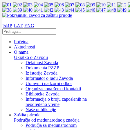
ЋИР
LAT
ENG
Početna
Aktuelnosti
O nama
Ukratko o Zavodu
Delatnost Zavoda
Dokumenta PZZP
Iz istorije Zavoda
Informator o radu Zavoda
Upravni i nadzorni odbor
Organizaciona šema i kontakti
Biblioteka Zavoda
Informacija o broju zaposlenih na
neodređeno vreme
Naše publikacije
Zaštita prirode
Područja od međunarodnog značaja
Područja sa međunarodnom