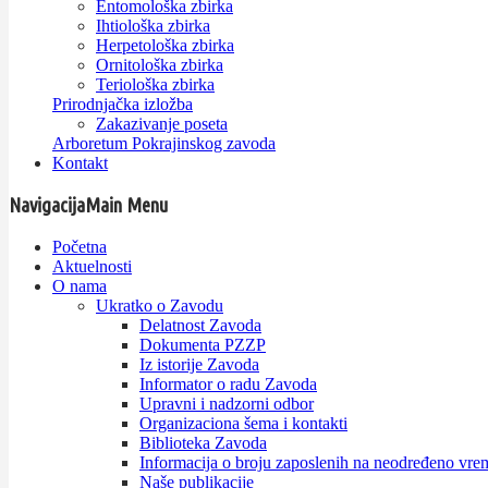
Entomološka zbirka
Ihtiološka zbirka
Herpetološka zbirka
Ornitološka zbirka
Teriološka zbirka
Prirodnjačka izložba
Zakazivanje poseta
Arboretum Pokrajinskog zavoda
Kontakt
Navigacija
Main Menu
Početna
Aktuelnosti
O nama
Ukratko o Zavodu
Delatnost Zavoda
Dokumenta PZZP
Iz istorije Zavoda
Informator o radu Zavoda
Upravni i nadzorni odbor
Organizaciona šema i kontakti
Biblioteka Zavoda
Informacija o broju zaposlenih na neodređeno vre
Naše publikacije