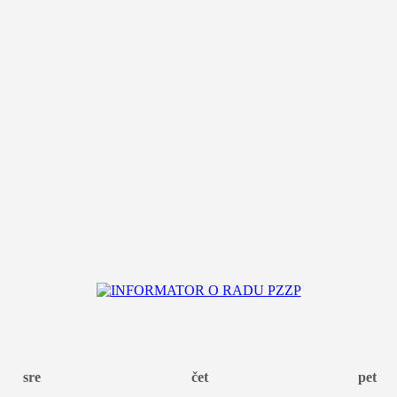
sre
čet
pet