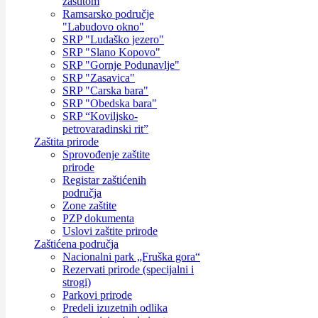
zaštitom
Ramsarsko područje
"Labudovo okno"
SRP "Ludaško jezero"
SRP "Slano Kopovo"
SRP "Gornje Podunavlje"
SRP "Zasavica"
SRP "Carska bara"
SRP "Obedska bara"
SRP “Koviljsko-
petrovaradinski rit”
Zaštita prirode
Sprovođenje zaštite
prirode
Registar zaštićenih
područja
Zone zaštite
PZP dokumenta
Uslovi zaštite prirode
Zaštićena područja
Nacionalni park „Fruška gora“
Rezervati prirode (specijalni i
strogi)
Parkovi prirode
Predeli izuzetnih odlika