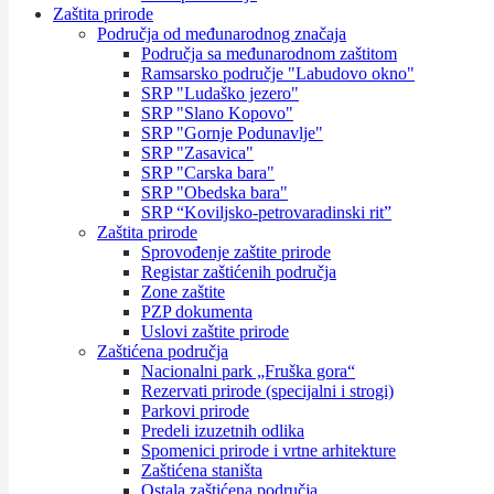
Zaštita prirode
Područja od međunarodnog značaja
Područja sa međunarodnom zaštitom
Ramsarsko područje "Labudovo okno"
SRP "Ludaško jezero"
SRP "Slano Kopovo"
SRP "Gornje Podunavlje"
SRP "Zasavica"
SRP "Carska bara"
SRP "Obedska bara"
SRP “Koviljsko-petrovaradinski rit”
Zaštita prirode
Sprovođenje zaštite prirode
Registar zaštićenih područja
Zone zaštite
PZP dokumenta
Uslovi zaštite prirode
Zaštićena područja
Nacionalni park „Fruška gora“
Rezervati prirode (specijalni i strogi)
Parkovi prirode
Predeli izuzetnih odlika
Spomenici prirode i vrtne arhitekture
Zaštićena staništa
Ostala zaštićena područja