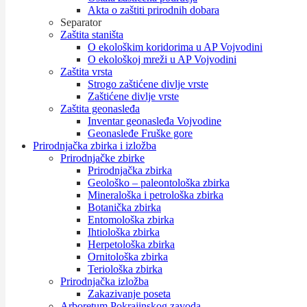
Akta o zaštiti prirodnih dobara
Separator
Zaštita staništa
O ekološkim koridorima u AP Vojvodini
O ekološkoj mreži u AP Vojvodini
Zaštita vrsta
Strogo zaštićene divlje vrste
Zaštićene divlje vrste
Zaštita geonasleđa
Inventar geonasleđa Vojvodine
Geonasleđe Fruške gore
Prirodnjačka zbirka i izložba
Prirodnjačke zbirke
Prirodnjačka zbirka
Geološko – paleontološka zbirka
Mineraloška i petrološka zbirka
Botanička zbirka
Entomološka zbirka
Ihtiološka zbirka
Herpetološka zbirka
Ornitološka zbirka
Teriološka zbirka
Prirodnjačka izložba
Zakazivanje poseta
Arboretum Pokrajinskog zavoda