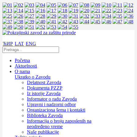
ЋИР
LAT
ENG
Početna
Aktuelnosti
O nama
Ukratko o Zavodu
Delatnost Zavoda
Dokumenta PZZP
Iz istorije Zavoda
Informator o radu Zavoda
Upravni i nadzorni odbor
Organizaciona šema i kontakti
Biblioteka Zavoda
Informacija o broju zaposlenih na
neodređeno vreme
Naše publikacije