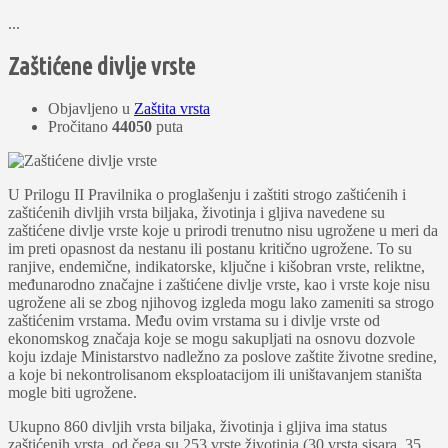
...
Zaštićene divlje vrste
Objavljeno u
Zaštita vrsta
Pročitano
44050
puta
U Prilogu II Pravilnika o proglašenju i zaštiti strogo zaštićenih i
zaštićenih divljih vrsta biljaka, životinja i gljiva navedene su
zaštićene divlje vrste koje u prirodi trenutno nisu ugrožene u meri da
im preti opasnost da nestanu ili postanu kritično ugrožene. To su
ranjive, endemične, indikatorske, ključne i kišobran vrste, reliktne,
međunarodno značajne i zaštićene divlje vrste, kao i vrste koje nisu
ugrožene ali se zbog njihovog izgleda mogu lako zameniti sa strogo
zaštićenim vrstama. Među ovim vrstama su i divlje vrste od
ekonomskog značaja koje se mogu sakupljati na osnovu dozvole
koju izdaje Ministarstvo nadležno za poslove zaštite životne sredine,
a koje bi nekontrolisanom eksploatacijom ili uništavanjem staništa
mogle biti ugrožene.
Ukupno 860 divljih vrsta biljaka, životinja i gljiva ima status
zaštićenih vrsta, od čega su 253 vrste životinja (30 vrsta sisara, 35