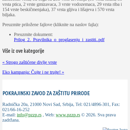
vrsta ptica, 2 vrste gmizavaca, 3 vrste vodozemaca, 29 vrsta riba i
154 vrste beskičmenjaka), 37 vrsta gljiva i lišajeva i 570 vrsta
biljaka.
Preuzmite priložene fajlove (kliknite na naslov fajla):
Preuzmite dokument:
Prilog_2._Pravilnika_o_proglasenju_i_zastiti..pdf
Više iz ove kategorije
«
Strogo zaštićene divlje vrste
Eko kampanja: Čujte i ne trujte!
»
POKRAJINSKI ZAVOD ZA ZAŠTITU PRIRODE
Radnička 20a, 21000 Novi Sad, Srbija, Tel: 021/4896-301, Fax:
021/66-16-252
E-mail:
info@pzzp.rs
, Web:
www.pzzp.rs
©
2026
. Sva prava
zadržana.