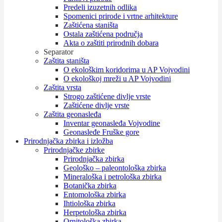
Predeli izuzetnih odlika
Spomenici prirode i vrtne arhitekture
Zaštićena staništa
Ostala zaštićena područja
Akta o zaštiti prirodnih dobara
Separator
Zaštita staništa
O ekološkim koridorima u AP Vojvodini
O ekološkoj mreži u AP Vojvodini
Zaštita vrsta
Strogo zaštićene divlje vrste
Zaštićene divlje vrste
Zaštita geonasleđa
Inventar geonasleđa Vojvodine
Geonasleđe Fruške gore
Prirodnjačka zbirka i izložba
Prirodnjačke zbirke
Prirodnjačka zbirka
Geološko – paleontološka zbirka
Mineraloška i petrološka zbirka
Botanička zbirka
Entomološka zbirka
Ihtiološka zbirka
Herpetološka zbirka
Ornitološka zbirka