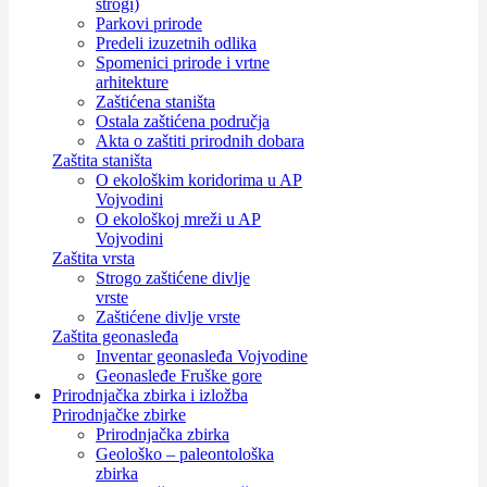
strogi)
Parkovi prirode
Predeli izuzetnih odlika
Spomenici prirode i vrtne
arhitekture
Zaštićena staništa
Ostala zaštićena područja
Akta o zaštiti prirodnih dobara
Zaštita staništa
O ekološkim koridorima u AP
Vojvodini
O ekološkoj mreži u AP
Vojvodini
Zaštita vrsta
Strogo zaštićene divlje
vrste
Zaštićene divlje vrste
Zaštita geonasleđa
Inventar geonasleđa Vojvodine
Geonasleđe Fruške gore
Prirodnjačka zbirka i izložba
Prirodnjačke zbirke
Prirodnjačka zbirka
Geološko – paleontološka
zbirka