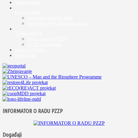
Važni datumi
Galerije slika
Generalne galerije slika
Aktivnosti Pokrajinskog zavoda
Video galerije
Video galerija PZZP
PZZP u medijima
Ankete Zavoda
Mapa sajta
INFORMATOR O RADU PZZP
Događaji