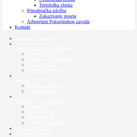
Teriološka zbirka
Prirodnjačka izložba
Zakazivanje poseta
Arboretum Pokrajinskog zavoda
Kontakt
Postupak za zahteve
Zakoni, konvencije i saradnja
Zakoni i propisi
Međunarodne konvencije
Korisni linkovi
Rečnik pojmova
Projekti
Aktuelni projekti
Završeni projekti
Finansije i javne nabavke
Finansije
Finansijska arhiva
Javne nabavke
Arhiva javnih nabavki
Biblioteka Zavoda
Zakazivanje poseta