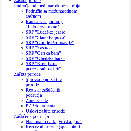
Zaštita prirode
Područja od međunarodnog značaja
Područja sa međunarodnom
zaštitom
Ramsarsko područje
"Labudovo okno"
SRP "Ludaško jezero"
SRP "Slano Kopovo"
SRP "Gornje Podunavlje"
SRP "Zasavica"
SRP "Carska bara"
SRP "Obedska bara"
SRP “Koviljsko-
petrovaradinski rit”
Zaštita prirode
Sprovođenje zaštite
prirode
Registar zaštićenih
područja
Zone zaštite
PZP dokumenta
Uslovi zaštite prirode
Zaštićena područja
Nacionalni park „Fruška gora“
Rezervati prirode (specijalni i