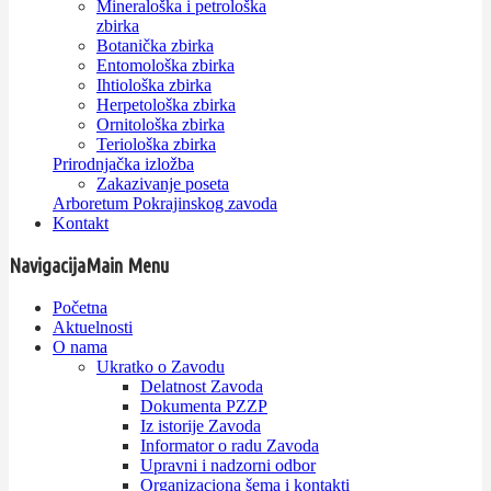
Mineraloška i petrološka
zbirka
Botanička zbirka
Entomološka zbirka
Ihtiološka zbirka
Herpetološka zbirka
Ornitološka zbirka
Teriološka zbirka
Prirodnjačka izložba
Zakazivanje poseta
Arboretum Pokrajinskog zavoda
Kontakt
Navigacija
Main Menu
Početna
Aktuelnosti
O nama
Ukratko o Zavodu
Delatnost Zavoda
Dokumenta PZZP
Iz istorije Zavoda
Informator o radu Zavoda
Upravni i nadzorni odbor
Organizaciona šema i kontakti