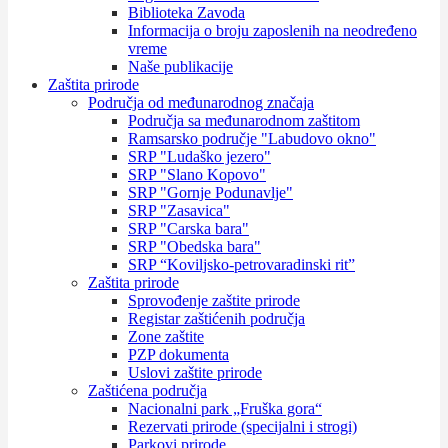
Biblioteka Zavoda
Informacija o broju zaposlenih na neodređeno
vreme
Naše publikacije
Zaštita prirode
Područja od međunarodnog značaja
Područja sa međunarodnom zaštitom
Ramsarsko područje "Labudovo okno"
SRP "Ludaško jezero"
SRP "Slano Kopovo"
SRP "Gornje Podunavlje"
SRP "Zasavica"
SRP "Carska bara"
SRP "Obedska bara"
SRP “Koviljsko-petrovaradinski rit”
Zaštita prirode
Sprovođenje zaštite prirode
Registar zaštićenih područja
Zone zaštite
PZP dokumenta
Uslovi zaštite prirode
Zaštićena područja
Nacionalni park „Fruška gora“
Rezervati prirode (specijalni i strogi)
Parkovi prirode