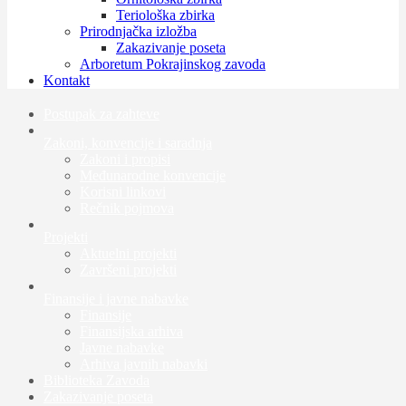
Teriološka zbirka
Prirodnjačka izložba
Zakazivanje poseta
Arboretum Pokrajinskog zavoda
Kontakt
Postupak za zahteve
Zakoni, konvencije i saradnja
Zakoni i propisi
Međunarodne konvencije
Korisni linkovi
Rečnik pojmova
Projekti
Aktuelni projekti
Završeni projekti
Finansije i javne nabavke
Finansije
Finansijska arhiva
Javne nabavke
Arhiva javnih nabavki
Biblioteka Zavoda
Zakazivanje poseta