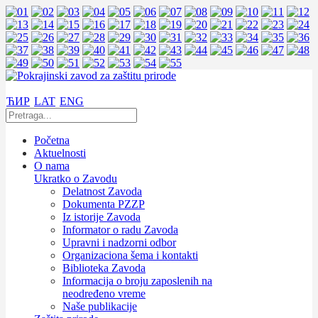
ЋИР
LAT
ENG
Početna
Aktuelnosti
O nama
Ukratko o Zavodu
Delatnost Zavoda
Dokumenta PZZP
Iz istorije Zavoda
Informator o radu Zavoda
Upravni i nadzorni odbor
Organizaciona šema i kontakti
Biblioteka Zavoda
Informacija o broju zaposlenih na
neodređeno vreme
Naše publikacije