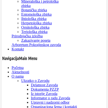
Mineraloška i petrološka
zbirka
Botanička zbirka
Entomološka zbirka
Ihtiološka zbirka
Herpetološka zbirka
Ornitološka zbirka
Teriološka zbirka
Prirodnjačka izložba
Zakazivanje poseta
Arboretum Pokrajinskog zavoda
Kontakt
Navigacija
Main Menu
Početna
Aktuelnosti
O nama
Ukratko o Zavodu
Delatnost Zavoda
Dokumenta PZZP
Iz istorije Zavoda
Informator o radu Zavoda
Upravni i nadzorni odbor
Organizaciona šema i kontakti