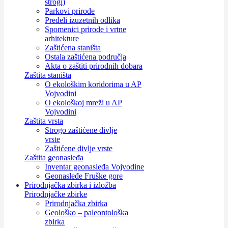
strogi)
Parkovi prirode
Predeli izuzetnih odlika
Spomenici prirode i vrtne
arhitekture
Zaštićena staništa
Ostala zaštićena područja
Akta o zaštiti prirodnih dobara
Zaštita staništa
O ekološkim koridorima u AP
Vojvodini
O ekološkoj mreži u AP
Vojvodini
Zaštita vrsta
Strogo zaštićene divlje
vrste
Zaštićene divlje vrste
Zaštita geonasleđa
Inventar geonasleđa Vojvodine
Geonasleđe Fruške gore
Prirodnjačka zbirka i izložba
Prirodnjačke zbirke
Prirodnjačka zbirka
Geološko – paleontološka
zbirka