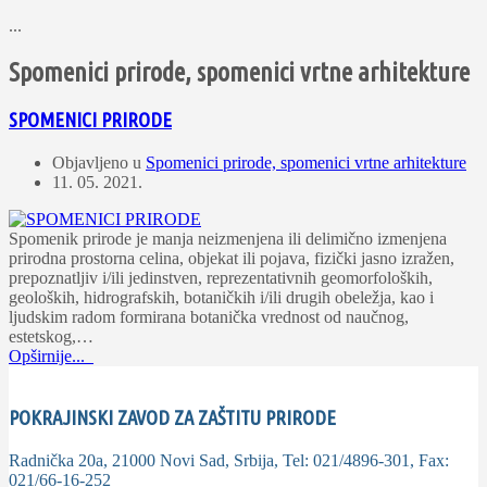
...
Spomenici prirode, spomenici vrtne arhitekture
SPOMENICI PRIRODE
Objavljeno u
Spomenici prirode, spomenici vrtne arhitekture
11. 05. 2021.
Spomenik prirode je manja neizmenjena ili delimično izmenjena
prirodna prostorna celina, objekat ili pojava, fizički jasno izražen,
prepoznatlјiv i/ili jedinstven, reprezentativnih geomorfoloških,
geoloških, hidrografskih, botaničkih i/ili drugih obeležja, kao i
lјudskim radom formirana botanička vrednost od naučnog,
estetskog,…
Opširnije...
POKRAJINSKI ZAVOD ZA ZAŠTITU PRIRODE
Radnička 20a, 21000 Novi Sad, Srbija, Tel: 021/4896-301, Fax:
021/66-16-252