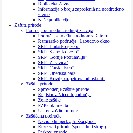
Biblioteka Zavoda
Informacija o broju zaposlenih na neodređeno
vreme
Naše publikacije
Zaštita prirode
Područja od međunarodnog značaja
Područja sa međunarodnom zaštitom
Ramsarsko područje "Labudovo okno"
SRP "Ludaško jezero"
SRP "Slano Kopovo"
SRP "Gornje Podunavlje"
SRP "Zasavica"
SRP "Carska bara"
SRP "Obedska bara"
SRP “Koviljsko-petrovaradinski rit”
Zaštita prirode
Sprovođenje zaštite prirode
Registar zaštićenih područja
Zone zaštite
PZP dokumenta
Uslovi zaštite prirode
Zaštićena područja
Nacionalni park „Fruška gora“
Rezervati prirode (specijalni i strogi)
Parkovi prirode