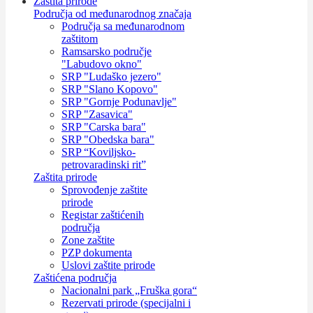
Zaštita prirode
Područja od međunarodnog značaja
Područja sa međunarodnom
zaštitom
Ramsarsko područje
"Labudovo okno"
SRP "Ludaško jezero"
SRP "Slano Kopovo"
SRP "Gornje Podunavlje"
SRP "Zasavica"
SRP "Carska bara"
SRP "Obedska bara"
SRP “Koviljsko-
petrovaradinski rit”
Zaštita prirode
Sprovođenje zaštite
prirode
Registar zaštićenih
područja
Zone zaštite
PZP dokumenta
Uslovi zaštite prirode
Zaštićena područja
Nacionalni park „Fruška gora“
Rezervati prirode (specijalni i