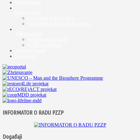
Važni datumi
Galerije slika
Generalne galerije slika
Aktivnosti Pokrajinskog zavoda
Video galerije
Video galerija PZZP
PZZP u medijima
Ankete Zavoda
Mapa sajta
INFORMATOR O RADU PZZP
Događaji