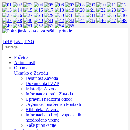
ЋИР
LAT
ENG
Početna
Aktuelnosti
O nama
Ukratko o Zavodu
Delatnost Zavoda
Dokumenta PZZP
Iz istorije Zavoda
Informator o radu Zavoda
Upravni i nadzorni odbor
Organizaciona šema i kontakti
Biblioteka Zavoda
Informacija o broju zaposlenih na
neodređeno vreme
Naše publikacije