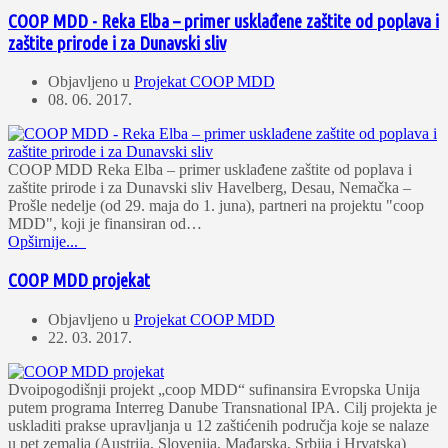
COOP MDD - Reka Elba – primer usklađene zaštite od poplava i
zaštite prirode i za Dunavski sliv
Objavljeno u
Projekat COOP MDD
08. 06. 2017.
COOP MDD Reka Elba – primer usklađene zaštite od poplava i
zaštite prirode i za Dunavski sliv Havelberg, Desau, Nemačka –
Prošle nedelje (od 29. maja do 1. juna), partneri na projektu "coop
MDD", koji je finansiran od…
Opširnije...
COOP MDD projekat
Objavljeno u
Projekat COOP MDD
22. 03. 2017.
Dvoipogodišnji projekt „coop MDD“ sufinansira Evropska Unija
putem programa Interreg Danube Transnational IPA. Cilj projekta je
uskladiti prakse upravljanja u 12 zaštićenih područja koje se nalaze
u pet zemalja (Austrija, Slovenija, Mađarska, Srbija i Hrvatska)