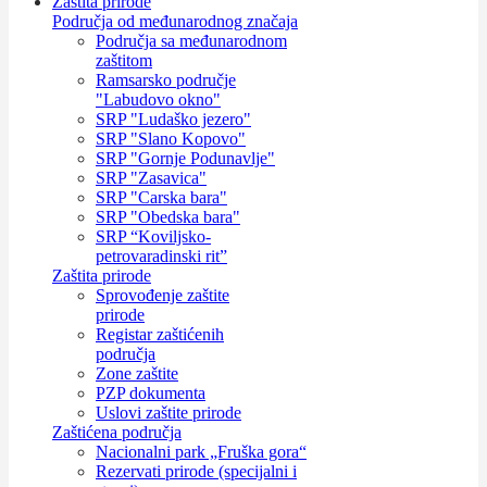
Zaštita prirode
Područja od međunarodnog značaja
Područja sa međunarodnom
zaštitom
Ramsarsko područje
"Labudovo okno"
SRP "Ludaško jezero"
SRP "Slano Kopovo"
SRP "Gornje Podunavlje"
SRP "Zasavica"
SRP "Carska bara"
SRP "Obedska bara"
SRP “Koviljsko-
petrovaradinski rit”
Zaštita prirode
Sprovođenje zaštite
prirode
Registar zaštićenih
područja
Zone zaštite
PZP dokumenta
Uslovi zaštite prirode
Zaštićena područja
Nacionalni park „Fruška gora“
Rezervati prirode (specijalni i