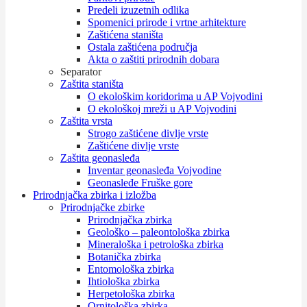
Predeli izuzetnih odlika
Spomenici prirode i vrtne arhitekture
Zaštićena staništa
Ostala zaštićena područja
Akta o zaštiti prirodnih dobara
Separator
Zaštita staništa
O ekološkim koridorima u AP Vojvodini
O ekološkoj mreži u AP Vojvodini
Zaštita vrsta
Strogo zaštićene divlje vrste
Zaštićene divlje vrste
Zaštita geonasleđa
Inventar geonasleđa Vojvodine
Geonasleđe Fruške gore
Prirodnjačka zbirka i izložba
Prirodnjačke zbirke
Prirodnjačka zbirka
Geološko – paleontološka zbirka
Mineraloška i petrološka zbirka
Botanička zbirka
Entomološka zbirka
Ihtiološka zbirka
Herpetološka zbirka
Ornitološka zbirka