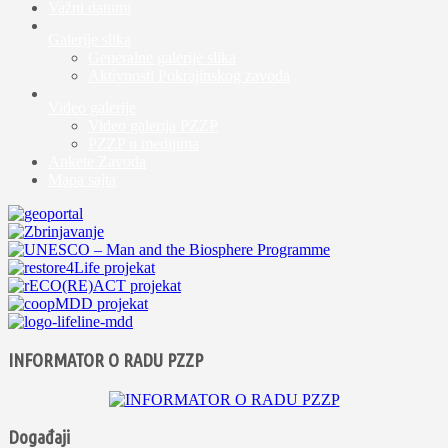
Važni datumi
Galerije slika
Generalne galerije slika
Aktivnosti Pokrajinskog zavoda
Video galerije
Video galerija PZZP
PZZP u medijima
Ankete Zavoda
Mapa sajta
INFORMATOR O RADU PZZP
Događaji