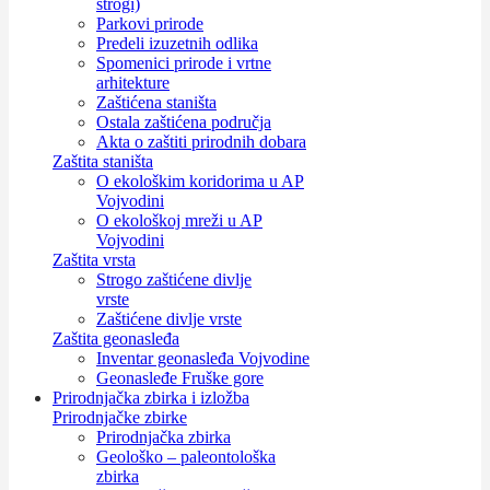
strogi)
Parkovi prirode
Predeli izuzetnih odlika
Spomenici prirode i vrtne
arhitekture
Zaštićena staništa
Ostala zaštićena područja
Akta o zaštiti prirodnih dobara
Zaštita staništa
O ekološkim koridorima u AP
Vojvodini
O ekološkoj mreži u AP
Vojvodini
Zaštita vrsta
Strogo zaštićene divlje
vrste
Zaštićene divlje vrste
Zaštita geonasleđa
Inventar geonasleđa Vojvodine
Geonasleđe Fruške gore
Prirodnjačka zbirka i izložba
Prirodnjačke zbirke
Prirodnjačka zbirka
Geološko – paleontološka
zbirka