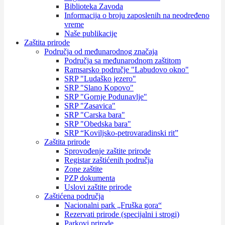
Biblioteka Zavoda
Informacija o broju zaposlenih na neodređeno
vreme
Naše publikacije
Zaštita prirode
Područja od međunarodnog značaja
Područja sa međunarodnom zaštitom
Ramsarsko područje "Labudovo okno"
SRP "Ludaško jezero"
SRP "Slano Kopovo"
SRP "Gornje Podunavlje"
SRP "Zasavica"
SRP "Carska bara"
SRP "Obedska bara"
SRP “Koviljsko-petrovaradinski rit”
Zaštita prirode
Sprovođenje zaštite prirode
Registar zaštićenih područja
Zone zaštite
PZP dokumenta
Uslovi zaštite prirode
Zaštićena područja
Nacionalni park „Fruška gora“
Rezervati prirode (specijalni i strogi)
Parkovi prirode