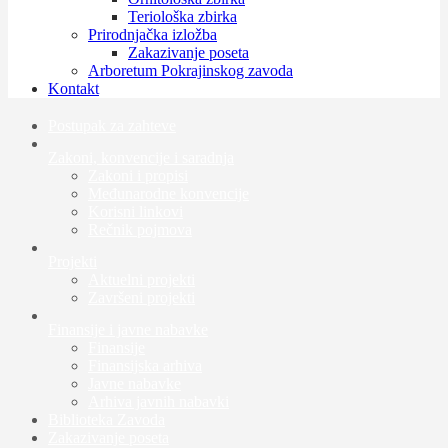
Teriološka zbirka
Prirodnjačka izložba
Zakazivanje poseta
Arboretum Pokrajinskog zavoda
Kontakt
Postupak za zahteve
Zakoni, konvencije i saradnja
Zakoni i propisi
Međunarodne konvencije
Korisni linkovi
Rečnik pojmova
Projekti
Aktuelni projekti
Završeni projekti
Finansije i javne nabavke
Finansije
Finansijska arhiva
Javne nabavke
Arhiva javnih nabavki
Biblioteka Zavoda
Zakazivanje poseta