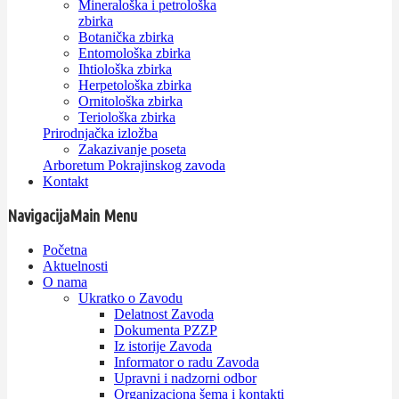
Mineraloška i petrološka
zbirka
Botanička zbirka
Entomološka zbirka
Ihtiološka zbirka
Herpetološka zbirka
Ornitološka zbirka
Teriološka zbirka
Prirodnjačka izložba
Zakazivanje poseta
Arboretum Pokrajinskog zavoda
Kontakt
Navigacija
Main Menu
Početna
Aktuelnosti
O nama
Ukratko o Zavodu
Delatnost Zavoda
Dokumenta PZZP
Iz istorije Zavoda
Informator o radu Zavoda
Upravni i nadzorni odbor
Organizaciona šema i kontakti