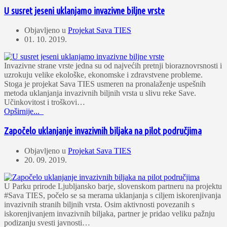
U susret jeseni uklanjamo invazivne biljne vrste
Objavljeno u
Projekat Sava TIES
01. 10. 2019.
Invazivne strane vrste jedna su od najvećih pretnji bioraznovrsnosti i
uzrokuju velike ekološke, ekonomske i zdravstvene probleme.
Stoga je projekat Sava TIES usmeren na pronalaženje uspešnih
metoda uklanjanja invazivnih biljnih vrsta u slivu reke Save.
Učinkovitost i troškovi…
Opširnije...
Započelo uklanjanje invazivnih biljaka na pilot područjima
Objavljeno u
Projekat Sava TIES
20. 09. 2019.
U Parku prirode Ljubljansko barje, slovenskom partneru na projektu
#Sava TIES, počelo se sa merama uklanjanja s ciljem iskorenjivanja
invazivnih stranih biljnih vrsta. Osim aktivnosti povezanih s
iskorenjivanjem invazivnih biljaka, partner je pridao veliku pažnju
podizanju svesti javnosti…