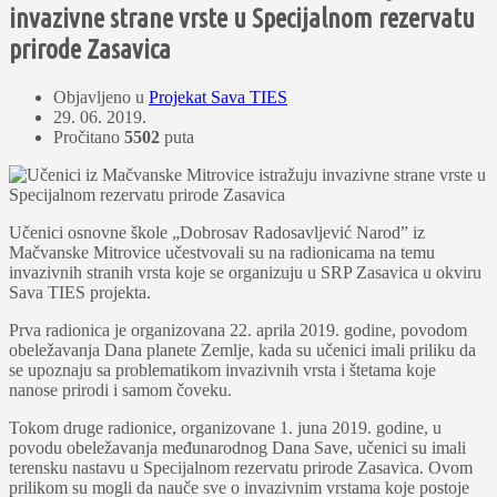
invazivne strane vrste u Specijalnom rezervatu
prirode Zasavica
Objavljeno u
Projekat Sava TIES
29. 06. 2019.
Pročitano
5502
puta
Učenici osnovne škole „Dobrosav Radosavljević Narod” iz
Mačvanske Mitrovice učestvovali su na radionicama na temu
invazivnih stranih vrsta koje se organizuju u SRP Zasavica u okviru
Sava TIES projekta.
Prva radionica je organizovana 22. aprila 2019. godine, povodom
obeležavanja Dana planete Zemlje, kada su učenici imali priliku da
se upoznaju sa problematikom invazivnih vrsta i štetama koje
nanose prirodi i samom čoveku.
Tokom druge radionice, organizovane 1. juna 2019. godine, u
povodu obeležavanja međunarodnog Dana Save, učenici su imali
terensku nastavu u Specijalnom rezervatu prirode Zasavica. Ovom
prilikom su mogli da nauče sve o invazivnim vrstama koje postoje