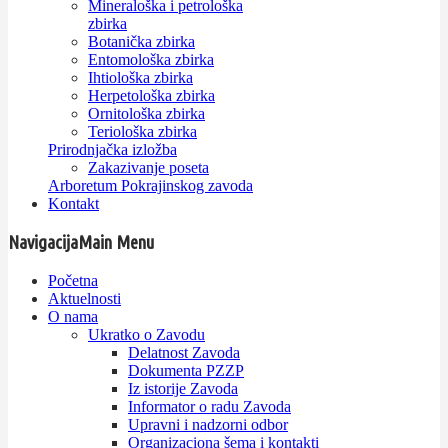
Mineraloška i petrološka
zbirka
Botanička zbirka
Entomološka zbirka
Ihtiološka zbirka
Herpetološka zbirka
Ornitološka zbirka
Teriološka zbirka
Prirodnjačka izložba
Zakazivanje poseta
Arboretum Pokrajinskog zavoda
Kontakt
Navigacija
Main Menu
Početna
Aktuelnosti
O nama
Ukratko o Zavodu
Delatnost Zavoda
Dokumenta PZZP
Iz istorije Zavoda
Informator o radu Zavoda
Upravni i nadzorni odbor
Organizaciona šema i kontakti