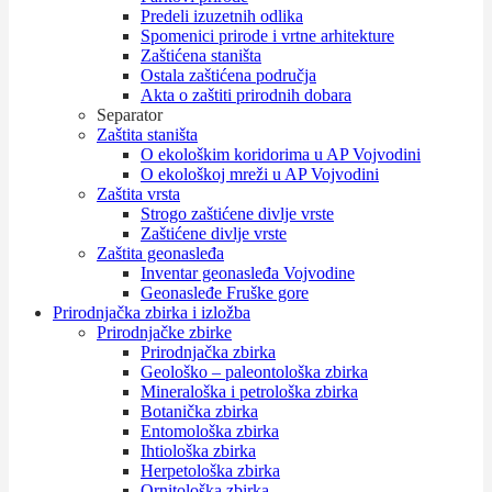
Predeli izuzetnih odlika
Spomenici prirode i vrtne arhitekture
Zaštićena staništa
Ostala zaštićena područja
Akta o zaštiti prirodnih dobara
Separator
Zaštita staništa
O ekološkim koridorima u AP Vojvodini
O ekološkoj mreži u AP Vojvodini
Zaštita vrsta
Strogo zaštićene divlje vrste
Zaštićene divlje vrste
Zaštita geonasleđa
Inventar geonasleđa Vojvodine
Geonasleđe Fruške gore
Prirodnjačka zbirka i izložba
Prirodnjačke zbirke
Prirodnjačka zbirka
Geološko – paleontološka zbirka
Mineraloška i petrološka zbirka
Botanička zbirka
Entomološka zbirka
Ihtiološka zbirka
Herpetološka zbirka
Ornitološka zbirka