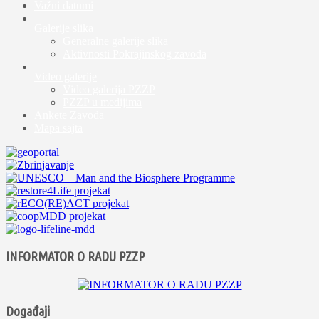
Važni datumi
Galerije slika
Generalne galerije slika
Aktivnosti Pokrajinskog zavoda
Video galerije
Video galerija PZZP
PZZP u medijima
Ankete Zavoda
Mapa sajta
INFORMATOR O RADU PZZP
Događaji