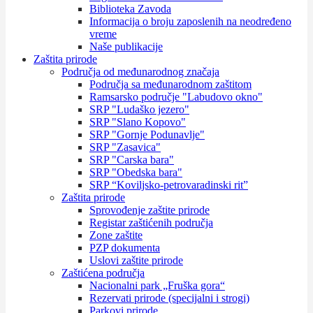
Biblioteka Zavoda
Informacija o broju zaposlenih na neodređeno
vreme
Naše publikacije
Zaštita prirode
Područja od međunarodnog značaja
Područja sa međunarodnom zaštitom
Ramsarsko područje "Labudovo okno"
SRP "Ludaško jezero"
SRP "Slano Kopovo"
SRP "Gornje Podunavlje"
SRP "Zasavica"
SRP "Carska bara"
SRP "Obedska bara"
SRP “Koviljsko-petrovaradinski rit”
Zaštita prirode
Sprovođenje zaštite prirode
Registar zaštićenih područja
Zone zaštite
PZP dokumenta
Uslovi zaštite prirode
Zaštićena područja
Nacionalni park „Fruška gora“
Rezervati prirode (specijalni i strogi)
Parkovi prirode