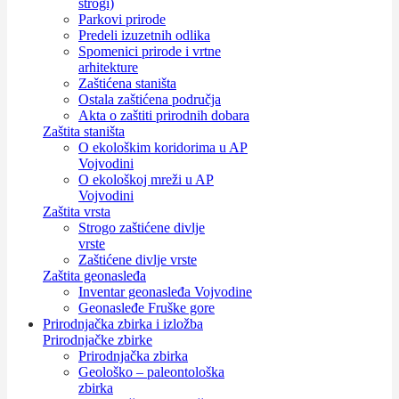
strogi)
Parkovi prirode
Predeli izuzetnih odlika
Spomenici prirode i vrtne
arhitekture
Zaštićena staništa
Ostala zaštićena područja
Akta o zaštiti prirodnih dobara
Zaštita staništa
O ekološkim koridorima u AP
Vojvodini
O ekološkoj mreži u AP
Vojvodini
Zaštita vrsta
Strogo zaštićene divlje
vrste
Zaštićene divlje vrste
Zaštita geonasleđa
Inventar geonasleđa Vojvodine
Geonasleđe Fruške gore
Prirodnjačka zbirka i izložba
Prirodnjačke zbirke
Prirodnjačka zbirka
Geološko – paleontološka
zbirka