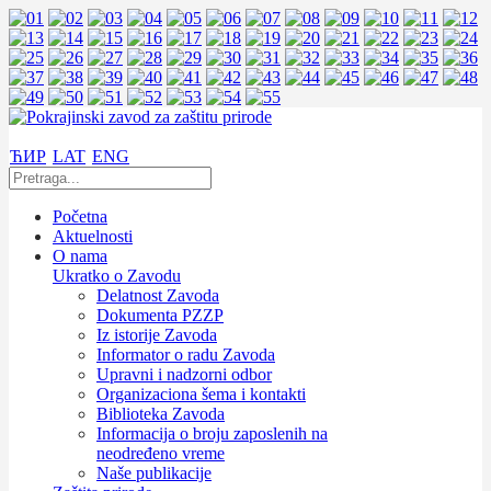
ЋИР
LAT
ENG
Početna
Aktuelnosti
O nama
Ukratko o Zavodu
Delatnost Zavoda
Dokumenta PZZP
Iz istorije Zavoda
Informator o radu Zavoda
Upravni i nadzorni odbor
Organizaciona šema i kontakti
Biblioteka Zavoda
Informacija o broju zaposlenih na
neodređeno vreme
Naše publikacije