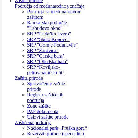
Zaštita prirode
Područja od međunarodnog značaja
Područja sa međunarodnom
zaštitom
Ramsarsko područje
"Labudovo okno"
SRP "Ludaško jezero"
SRP "Slano Kopovo"
SRP "Gornje Podunavlje"
SRP "Zasavica"
SRP "Carska bara"
SRP "Obedska bara"
SRP “Koviljsko-
petrovaradinski rit”
Zaštita prirode
Sprovođenje zaštite
prirode
Registar zaštićenih
područja
Zone zaštite
PZP dokumenta
Uslovi zaštite prirode
Zaštićena područja
Nacionalni park „Fruška gora“
Rezervati prirode (specijalni i