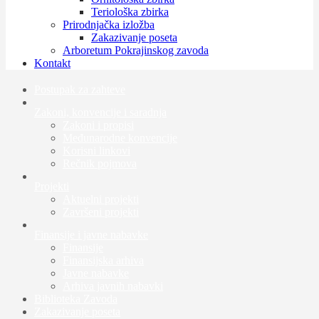
Teriološka zbirka
Prirodnjačka izložba
Zakazivanje poseta
Arboretum Pokrajinskog zavoda
Kontakt
Postupak za zahteve
Zakoni, konvencije i saradnja
Zakoni i propisi
Međunarodne konvencije
Korisni linkovi
Rečnik pojmova
Projekti
Aktuelni projekti
Završeni projekti
Finansije i javne nabavke
Finansije
Finansijska arhiva
Javne nabavke
Arhiva javnih nabavki
Biblioteka Zavoda
Zakazivanje poseta