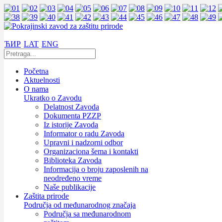
ЋИР
LAT
ENG
Početna
Aktuelnosti
O nama
Ukratko o Zavodu
Delatnost Zavoda
Dokumenta PZZP
Iz istorije Zavoda
Informator o radu Zavoda
Upravni i nadzorni odbor
Organizaciona šema i kontakti
Biblioteka Zavoda
Informacija o broju zaposlenih na
neodređeno vreme
Naše publikacije
Zaštita prirode
Područja od međunarodnog značaja
Područja sa međunarodnom