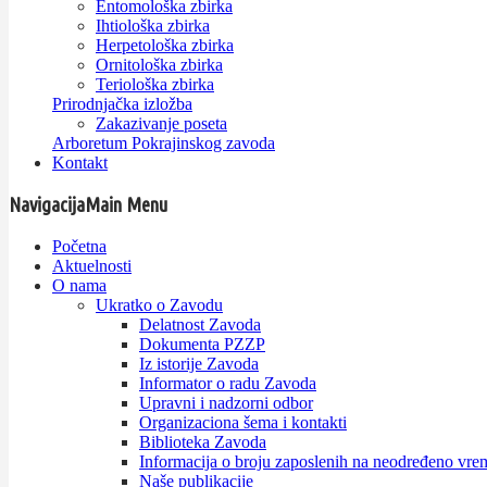
Entomološka zbirka
Ihtiološka zbirka
Herpetološka zbirka
Ornitološka zbirka
Teriološka zbirka
Prirodnjačka izložba
Zakazivanje poseta
Arboretum Pokrajinskog zavoda
Kontakt
Navigacija
Main Menu
Početna
Aktuelnosti
O nama
Ukratko o Zavodu
Delatnost Zavoda
Dokumenta PZZP
Iz istorije Zavoda
Informator o radu Zavoda
Upravni i nadzorni odbor
Organizaciona šema i kontakti
Biblioteka Zavoda
Informacija o broju zaposlenih na neodređeno vre
Naše publikacije