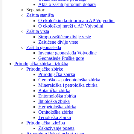
Akta o zaštiti prirodnih dobara
Separator
Zaštita staništa
O ekološkim koridorima u AP Vojvodini
O ekološkoj mreži u AP Vojvodini
Zaštita vrsta
Strogo zaštićene divlje vrste
Zaštićene divlje vrste
Zaštita geonasleđa
Inventar geonasleđa Vojvodine
Geonasleđe Fruške gore
Prirodnjačka zbirka i izložba
Prirodnjačke zbirke
Prirodnjačka zbirka
Geološko – paleontološka zbirka
Mineraloška i petrološka zbirka
Botanička zbirka
Entomološka zbirka
Ihtiološka zbirka
Herpetološka zbirka
Ornitološka zbirka
Teriološka zbirka
Prirodnjačka izložba
Zakazivanje poseta
Arboretum Pokrajinskog zavoda