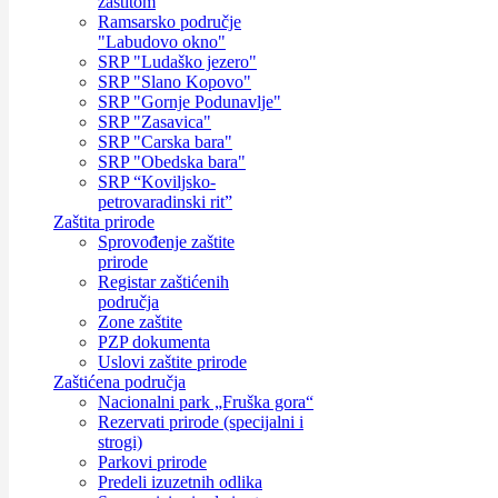
zaštitom
Ramsarsko područje
"Labudovo okno"
SRP "Ludaško jezero"
SRP "Slano Kopovo"
SRP "Gornje Podunavlje"
SRP "Zasavica"
SRP "Carska bara"
SRP "Obedska bara"
SRP “Koviljsko-
petrovaradinski rit”
Zaštita prirode
Sprovođenje zaštite
prirode
Registar zaštićenih
područja
Zone zaštite
PZP dokumenta
Uslovi zaštite prirode
Zaštićena područja
Nacionalni park „Fruška gora“
Rezervati prirode (specijalni i
strogi)
Parkovi prirode
Predeli izuzetnih odlika