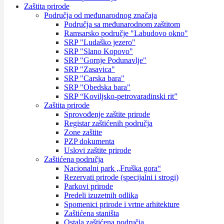
Zaštita prirode
Područja od međunarodnog značaja
Područja sa međunarodnom zaštitom
Ramsarsko područje "Labudovo okno"
SRP "Ludaško jezero"
SRP "Slano Kopovo"
SRP "Gornje Podunavlje"
SRP "Zasavica"
SRP "Carska bara"
SRP "Obedska bara"
SRP “Koviljsko-petrovaradinski rit”
Zaštita prirode
Sprovođenje zaštite prirode
Registar zaštićenih područja
Zone zaštite
PZP dokumenta
Uslovi zaštite prirode
Zaštićena područja
Nacionalni park „Fruška gora“
Rezervati prirode (specijalni i strogi)
Parkovi prirode
Predeli izuzetnih odlika
Spomenici prirode i vrtne arhitekture
Zaštićena staništa
Ostala zaštićena područja