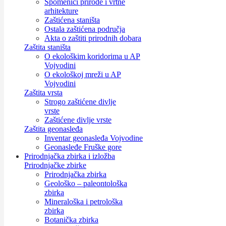
Spomenici prirode i vrtne
arhitekture
Zaštićena staništa
Ostala zaštićena područja
Akta o zaštiti prirodnih dobara
Zaštita staništa
O ekološkim koridorima u AP
Vojvodini
O ekološkoj mreži u AP
Vojvodini
Zaštita vrsta
Strogo zaštićene divlje
vrste
Zaštićene divlje vrste
Zaštita geonasleđa
Inventar geonasleđa Vojvodine
Geonasleđe Fruške gore
Prirodnjačka zbirka i izložba
Prirodnjačke zbirke
Prirodnjačka zbirka
Geološko – paleontološka
zbirka
Mineraloška i petrološka
zbirka
Botanička zbirka