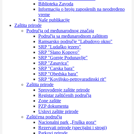
Biblioteka Zavoda
Informacija o broju zaposlenih na neodređeno
vreme
Naše publikacije
Zaštita prirode
Područja od međunarodnog značaja
Područja sa međunarodnom zaštitom
Ramsarsko područje "Labudovo okno"
SRP "Ludaško jezero"
SRP "Slano Kopovo"
SRP "Gornje Podunavlje"
SRP "Zasavica"
SRP "Carska bara"
SRP "Obedska bara"
SRP “Koviljsko-petrovaradinski rit”
Zaštita prirode
Sprovođenje zaštite prirode
Registar zaštićenih područja
Zone zaštite
PZP dokumenta
Uslovi zaštite prirode
Zaštićena područja
Nacionalni park „Fruška gora“
Rezervati prirode (specijalni i strogi)
Parkovi prirode