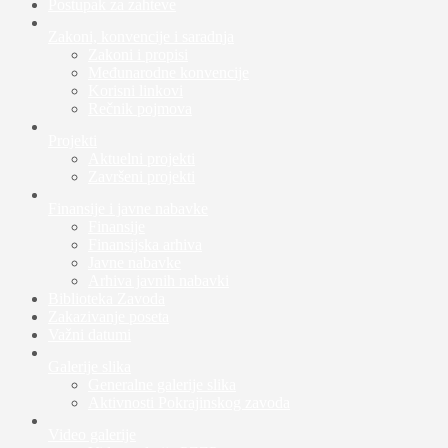
Postupak za zahteve
Zakoni, konvencije i saradnja
Zakoni i propisi
Međunarodne konvencije
Korisni linkovi
Rečnik pojmova
Projekti
Aktuelni projekti
Završeni projekti
Finansije i javne nabavke
Finansije
Finansijska arhiva
Javne nabavke
Arhiva javnih nabavki
Biblioteka Zavoda
Zakazivanje poseta
Važni datumi
Galerije slika
Generalne galerije slika
Aktivnosti Pokrajinskog zavoda
Video galerije