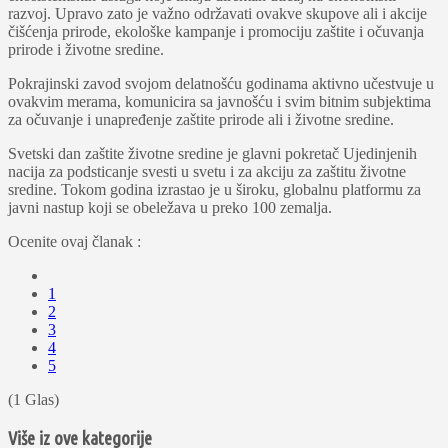
razvoj. Upravo zato je važno održavati ovakve skupove ali i akcije
čišćenja prirode, ekološke kampanje i promociju zaštite i očuvanja
prirode i životne sredine.
Pokrajinski zavod svojom delatnošću godinama aktivno učestvuje u
ovakvim merama, komunicira sa javnošću i svim bitnim subjektima
za očuvanje i unapređenje zaštite prirode ali i životne sredine.
Svetski dan zaštite životne sredine je glavni pokretač Ujedinjenih
nacija za podsticanje svesti u svetu i za akciju za zaštitu životne
sredine. Tokom godina izrastao je u široku, globalnu platformu za
javni nastup koji se obeležava u preko 100 zemalja.
Ocenite ovaj članak :
1
2
3
4
5
(1 Glas)
Više iz ove kategorije