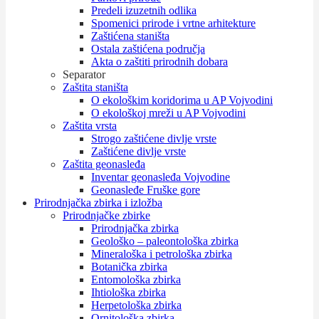
Predeli izuzetnih odlika
Spomenici prirode i vrtne arhitekture
Zaštićena staništa
Ostala zaštićena područja
Akta o zaštiti prirodnih dobara
Separator
Zaštita staništa
O ekološkim koridorima u AP Vojvodini
O ekološkoj mreži u AP Vojvodini
Zaštita vrsta
Strogo zaštićene divlje vrste
Zaštićene divlje vrste
Zaštita geonasleđa
Inventar geonasleđa Vojvodine
Geonasleđe Fruške gore
Prirodnjačka zbirka i izložba
Prirodnjačke zbirke
Prirodnjačka zbirka
Geološko – paleontološka zbirka
Mineraloška i petrološka zbirka
Botanička zbirka
Entomološka zbirka
Ihtiološka zbirka
Herpetološka zbirka
Ornitološka zbirka