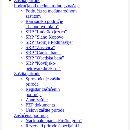
Zaštita prirode
Područja od međunarodnog značaja
Područja sa međunarodnom
zaštitom
Ramsarsko područje
"Labudovo okno"
SRP "Ludaško jezero"
SRP "Slano Kopovo"
SRP "Gornje Podunavlje"
SRP "Zasavica"
SRP "Carska bara"
SRP "Obedska bara"
SRP “Koviljsko-
petrovaradinski rit”
Zaštita prirode
Sprovođenje zaštite
prirode
Registar zaštićenih
područja
Zone zaštite
PZP dokumenta
Uslovi zaštite prirode
Zaštićena područja
Nacionalni park „Fruška gora“
Rezervati prirode (specijalni i