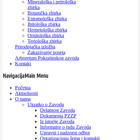
Mineraloška i petrološka
zbirka
Botanička zbirka
Entomološka zbirka
Ihtiološka zbirka
Herpetološka zbirka
Ornitološka zbirka
Teriološka zbirka
Prirodnjačka izložba
Zakazivanje poseta
Arboretum Pokrajinskog zavoda
Kontakt
Navigacija
Main Menu
Početna
Aktuelnosti
O nama
Ukratko o Zavodu
Delatnost Zavoda
Dokumenta PZZP
Iz istorije Zavoda
Informator o radu Zavoda
Upravni i nadzorni odbor
Organizaciona šema i kontakti