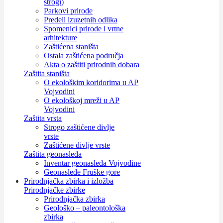
strogi)
Parkovi prirode
Predeli izuzetnih odlika
Spomenici prirode i vrtne
arhitekture
Zaštićena staništa
Ostala zaštićena područja
Akta o zaštiti prirodnih dobara
Zaštita staništa
O ekološkim koridorima u AP
Vojvodini
O ekološkoj mreži u AP
Vojvodini
Zaštita vrsta
Strogo zaštićene divlje
vrste
Zaštićene divlje vrste
Zaštita geonasleđa
Inventar geonasleđa Vojvodine
Geonasleđe Fruške gore
Prirodnjačka zbirka i izložba
Prirodnjačke zbirke
Prirodnjačka zbirka
Geološko – paleontološka
zbirka