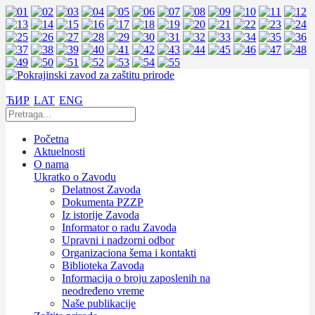
ЋИР
LAT
ENG
Početna
Aktuelnosti
O nama
Ukratko o Zavodu
Delatnost Zavoda
Dokumenta PZZP
Iz istorije Zavoda
Informator o radu Zavoda
Upravni i nadzorni odbor
Organizaciona šema i kontakti
Biblioteka Zavoda
Informacija o broju zaposlenih na
neodređeno vreme
Naše publikacije