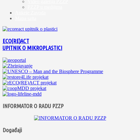
Video galerija PZZP
PZZP u medijima
Ankete Zavoda
Mapa sajta
ECO(RE)ACT
UPITNIK O MIKROPLASTICI
INFORMATOR O RADU PZZP
Događaji