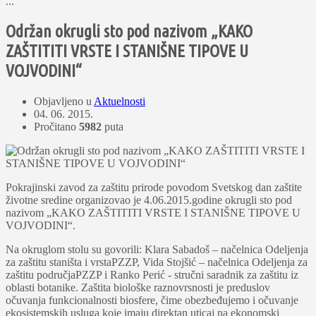
...
Održan okrugli sto pod nazivom „KAKO
ZAŠTITITI VRSTE I STANIŠNE TIPOVE U
VOJVODINI“
Objavljeno u
Aktuelnosti
04. 06. 2015.
Pročitano
5982
puta
Pokrajinski zavod za zaštitu prirode povodom Svetskog dan zaštite
životne sredine organizovao je 4.06.2015.godine okrugli sto pod
nazivom „KAKO ZAŠTITITI VRSTE I STANIŠNE TIPOVE U
VOJVODINI“.
Na okruglom stolu su govorili: Klara Sabadoš – načelnica Odelјenja
za zaštitu staništa i vrstaPZZP, Vida Stojšić – načelnica Odelјenja za
zaštitu područjaPZZP i Ranko Perić - stručni saradnik za zaštitu iz
oblasti botanike. Zaštita biološke raznovrsnosti je preduslov
očuvanja funkcionalnosti biosfere, čime obezbeđujemo i očuvanje
ekosistemskih usluga koje imaju direktan uticaj na ekonomski