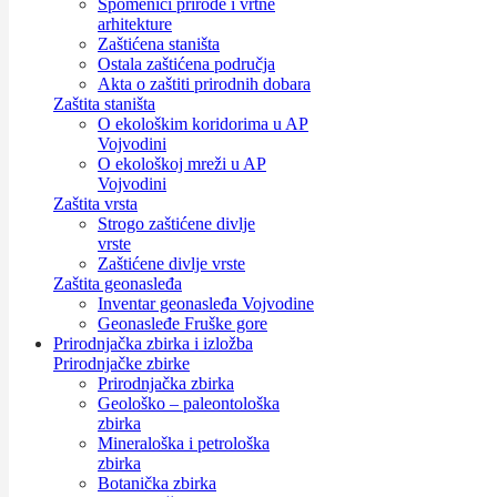
Spomenici prirode i vrtne
arhitekture
Zaštićena staništa
Ostala zaštićena područja
Akta o zaštiti prirodnih dobara
Zaštita staništa
O ekološkim koridorima u AP
Vojvodini
O ekološkoj mreži u AP
Vojvodini
Zaštita vrsta
Strogo zaštićene divlje
vrste
Zaštićene divlje vrste
Zaštita geonasleđa
Inventar geonasleđa Vojvodine
Geonasleđe Fruške gore
Prirodnjačka zbirka i izložba
Prirodnjačke zbirke
Prirodnjačka zbirka
Geološko – paleontološka
zbirka
Mineraloška i petrološka
zbirka
Botanička zbirka