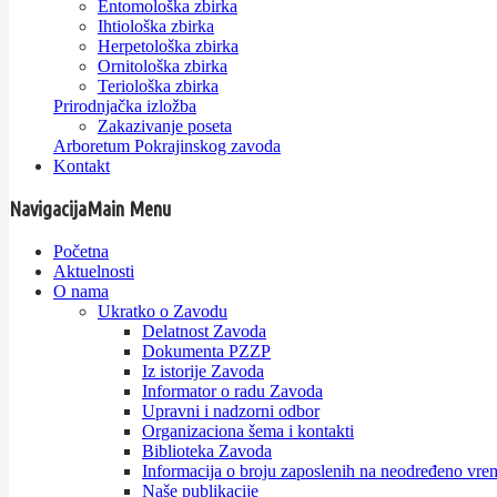
Entomološka zbirka
Ihtiološka zbirka
Herpetološka zbirka
Ornitološka zbirka
Teriološka zbirka
Prirodnjačka izložba
Zakazivanje poseta
Arboretum Pokrajinskog zavoda
Kontakt
Navigacija
Main Menu
Početna
Aktuelnosti
O nama
Ukratko o Zavodu
Delatnost Zavoda
Dokumenta PZZP
Iz istorije Zavoda
Informator o radu Zavoda
Upravni i nadzorni odbor
Organizaciona šema i kontakti
Biblioteka Zavoda
Informacija o broju zaposlenih na neodređeno vre
Naše publikacije