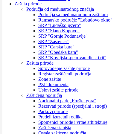
Zaštita prirode
Područja od međunarodnog značaja
Područja sa međunarodnom zaštitom
Ramsarsko područje "Labudovo okno"
SRP "Ludaško jezero"
SRP "Slano Kopovo"
SRP "Gornje Podunavlje"
SRP "Zasavica"
SRP "Carska bara"
SRP "Obedska bara"
SRP “Koviljsko-petrovaradinski rit”
Zaštita prirode
Sprovođenje zaštite prirode
Registar zaštićenih područja
Zone zaštite
PZP dokumenta
Uslovi zaštite prirode
Zaštićena područja
Nacionalni park „Fruška gora“
Rezervati prirode (specijalni i strogi)
Parkovi prirode
Predeli izuzetnih odlika
Spomenici prirode i vrtne arhitekture
Zaštićena staništa
Ostala zaštićena područja