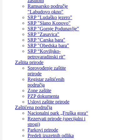
zaštitom
Ramsarsko područje
"Labudovo okno"
SRP "Ludaško jezero"
SRP "Slano Kopovo"
SRP "Gornje Podunavlje"
SRP "Zasavica"
SRP "Carska bara"
SRP "Obedska bara"
SRP “Koviljsko-
petrovaradinski rit”
Zaštita prirode
Sprovođenje zaštite
prirode
Registar zaštićenih
područja
Zone zaštite
PZP dokumenta
Uslovi zaštite prirode
Zaštićena područja
Nacionalni park „Fruška gora“
Rezervati prirode (specijalni i
strogi)
Parkovi prirode
Predeli izuzetnih odlika