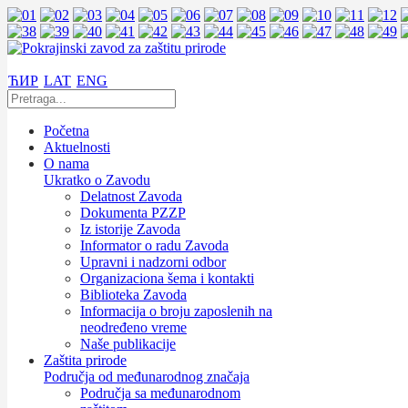
ЋИР
LAT
ENG
Početna
Aktuelnosti
O nama
Ukratko o Zavodu
Delatnost Zavoda
Dokumenta PZZP
Iz istorije Zavoda
Informator o radu Zavoda
Upravni i nadzorni odbor
Organizaciona šema i kontakti
Biblioteka Zavoda
Informacija o broju zaposlenih na
neodređeno vreme
Naše publikacije
Zaštita prirode
Područja od međunarodnog značaja
Područja sa međunarodnom