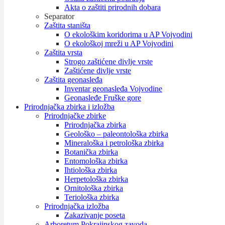
Akta o zaštiti prirodnih dobara
Separator
Zaštita staništa
O ekološkim koridorima u AP Vojvodini
O ekološkoj mreži u AP Vojvodini
Zaštita vrsta
Strogo zaštićene divlje vrste
Zaštićene divlje vrste
Zaštita geonasleđa
Inventar geonasleđa Vojvodine
Geonasleđe Fruške gore
Prirodnjačka zbirka i izložba
Prirodnjačke zbirke
Prirodnjačka zbirka
Geološko – paleontološka zbirka
Mineraloška i petrološka zbirka
Botanička zbirka
Entomološka zbirka
Ihtiološka zbirka
Herpetološka zbirka
Ornitološka zbirka
Teriološka zbirka
Prirodnjačka izložba
Zakazivanje poseta
Arboretum Pokrajinskog zavoda